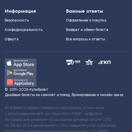
Информация
Важные ответы
Безопасность
Оформление и покупка
Конфиденциальность
Возврат и обмен билета
Оферта
Все вопросы и ответы
©
2011–2026
Купибилет
Дешёвые билеты на самолёт и поезд, бронирование и онлайн-заказ
Ж/Д билеты предоставляются партнёрами, в том числе
с использованием веб-системы ООО «РЖД – Цифровые
пассажирские решения» на основании договора № ЦПР-1282
от 04.04.2024 заключенного с Поставщиком услуг и Договора
ООО «РЖД-Цифровые пассажирские решения» c АО «ФПК»