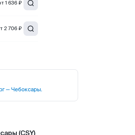
от
1 636 ₽
т
2 706 ₽
г — Чебоксары.
сары (CSY)