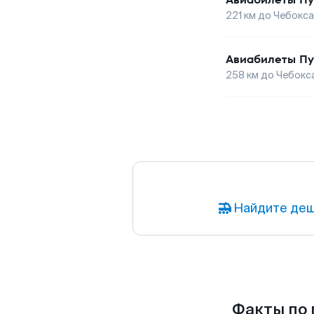
221
км до
Чебокс
Авиабилеты
Пу
258
км до
Чебокс
Найдите деш
Факты по 