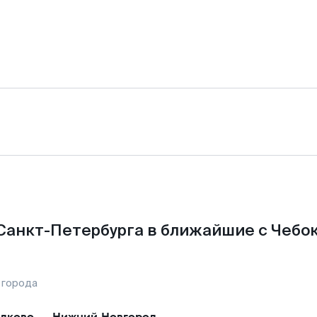
Санкт-Петербурга в ближайшие с Чебо
 города
лково
—
Нижний Новгород