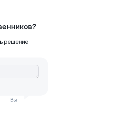
твенников?
ть решение
Вы