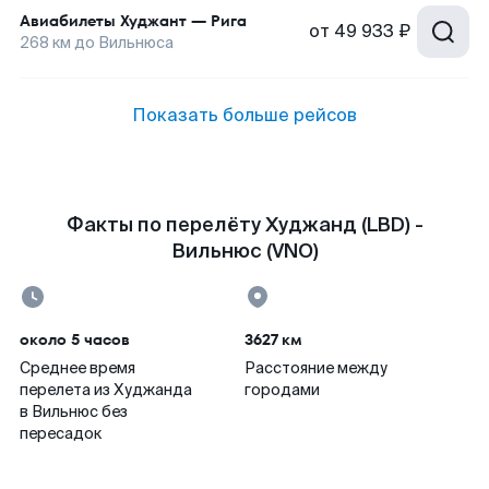
Авиабилеты
Худжант
—
Рига
от
49 933 ₽
268
км до
Вильнюса
Показать больше рейсов
Факты по перелёту Худжанд (LBD) -
Вильнюс (VNO)
около 5 часов
3627 км
Среднее время
Расстояние между
перелета из Худжанда
городами
в Вильнюс без
пересадок