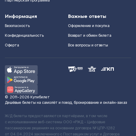
Партнерская программа
Информация
Важные ответы
Безопасность
Оформление и покупка
Конфиденциальность
Возврат и обмен билета
Оферта
Все вопросы и ответы
©
2011–2026
Купибилет
Дешёвые билеты на самолёт и поезд, бронирование и онлайн-заказ
Ж/Д билеты предоставляются партнёрами, в том числе
с использованием веб-системы ООО «РЖД – Цифровые
пассажирские решения» на основании договора № ЦПР-1282
от 04.04.2024 заключенного с Поставщиком услуг и Договора