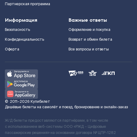
Партнерская программа
Информация
Важные ответы
Безопасность
Оформление и покупка
Конфиденциальность
Возврат и обмен билета
Оферта
Все вопросы и ответы
©
2011–2026
Купибилет
Дешёвые билеты на самолёт и поезд, бронирование и онлайн-заказ
Ж/Д билеты предоставляются партнёрами, в том числе
с использованием веб-системы ООО «РЖД – Цифровые
пассажирские решения» на основании договора № ЦПР-1282