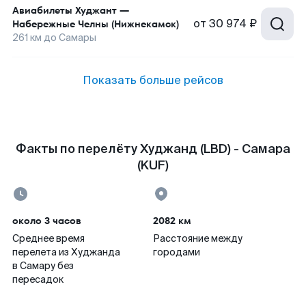
Авиабилеты
Худжант
—
от
30 974 ₽
Набережные Челны (Нижнекамск)
261
км до
Самары
Показать больше рейсов
Факты по перелёту Худжанд (LBD) - Самара
(KUF)
около 3 часов
2082 км
Среднее время
Расстояние между
перелета из Худжанда
городами
в Самару без
пересадок