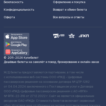
Безопасность
Оформление и покупка
Конфиденциальность
Возврат и обмен билета
Оферта
Все вопросы и ответы
©
2011–2026
Купибилет
Дешёвые билеты на самолёт и поезд, бронирование и онлайн-заказ
Ж/Д билеты предоставляются партнёрами, в том числе
с использованием веб-системы ООО «РЖД – Цифровые
пассажирские решения» на основании договора № ЦПР-1282
от 04.04.2024 заключенного с Поставщиком услуг и Договора
ООО «РЖД-Цифровые пассажирские решения» c АО «ФПК»
№ ФПК-22-316 от 27.12.2022 г. Сайт не является официальным
ресурсом ОАО «РЖД». Стоимость билетов включает сервисный
сбор. Итоговая цена отображена на экране подтверждения покупки.