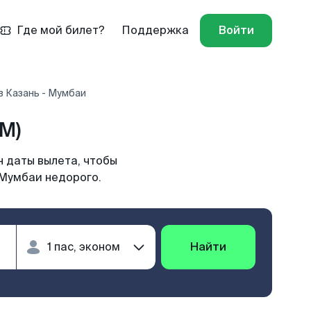
Где мой билет?
Поддержка
Войти
в Казань - Мумбаи
M)
 даты вылета, чтобы
 Мумбаи недорого.
Найти