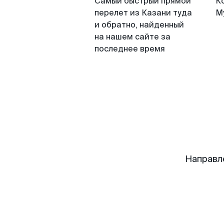
Самый быстрый прямой
К
перелет из Казани туда
М
и обратно, найденный
на нашем сайте за
последнее время
Направл