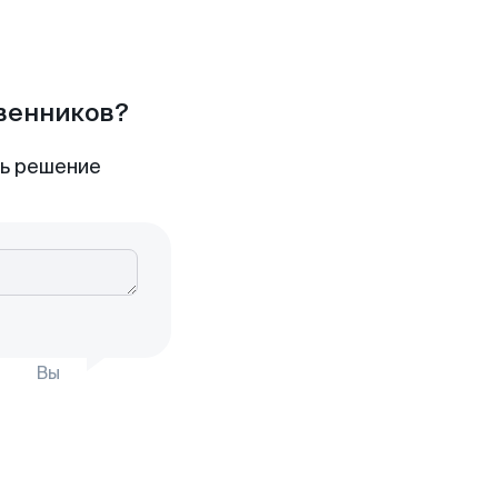
твенников?
ть решение
Вы