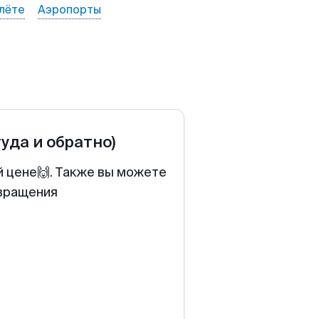
лёте
Аэропорты
туда и обратно)
й цене🙌. Также вы можете
звращения