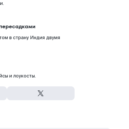
и.
 пересадками
том в страну Индия двумя
йсы и лоукосты.