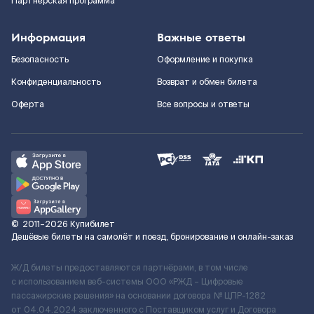
Партнерская программа
Информация
Важные ответы
Безопасность
Оформление и покупка
Конфиденциальность
Возврат и обмен билета
Оферта
Все вопросы и ответы
©
2011–2026
Купибилет
Дешёвые билеты на самолёт и поезд, бронирование и онлайн-заказ
Ж/Д билеты предоставляются партнёрами, в том числе
с использованием веб-системы ООО «РЖД – Цифровые
пассажирские решения» на основании договора № ЦПР-1282
от 04.04.2024 заключенного с Поставщиком услуг и Договора