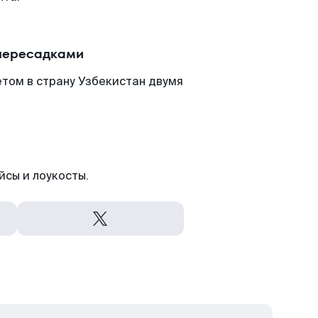
 пересадками
том в страну Узбекистан двумя
йсы и лоукосты.