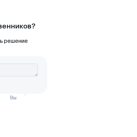
твенников?
ть решение
Вы