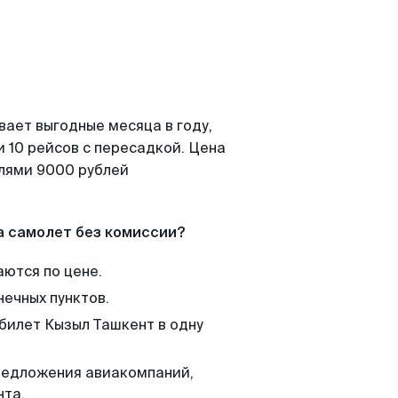
вает выгодные месяца в году,
 10 рейсов с пересадкой. Цена
елями 9000 рублей
а самолет без комиссии?
аются по цене.
нечных пунктов.
 билет Кызыл Ташкент в одну
редложения авиакомпаний,
нта.