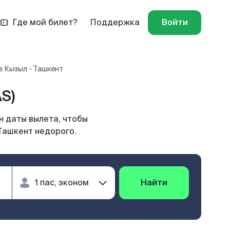
Где мой билет?
Поддержка
Войти
 Кызыл - Ташкент
S)
н даты вылета, чтобы
Ташкент недорого.
Найти