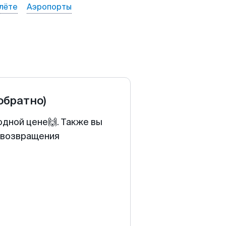
лёте
Аэропорты
 обратно)
одной цене🙌. Также вы
у возвращения