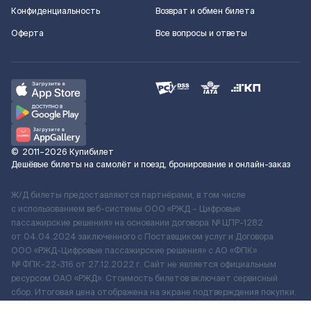
Конфиденциальность
Возврат и обмен билета
Оферта
Все вопросы и ответы
©
2011–2026
Купибилет
Дешёвые билеты на самолёт и поезд, бронирование и онлайн-заказ
Ж/Д билеты предоставляются партнёрами, в том числе
с использованием веб-системы ООО «РЖД – Цифровые
пассажирские решения» на основании договора № ЦПР-1282
от 04.04.2024 заключенного с Поставщиком услуг и Договора
ООО «РЖД-Цифровые пассажирские решения» c АО «ФПК»
№ ФПК-22-316 от 27.12.2022 г. Сайт не является официальным
ресурсом ОАО «РЖД». Стоимость билетов включает сервисный
сбор. Итоговая цена отображена на экране подтверждения покупки.
По вопросам рассмотрения обращений, жалоб, претензий граждан