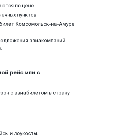
аются по цене.
нечных пунктов.
м билет Комсомольск-на-Амуре
редложения авиакомпаний,
.
ой рейс или с
эон с авиабилетом в страну
йсы и лоукосты.