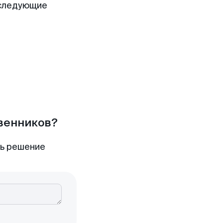
 следующие
твенников?
ть решение