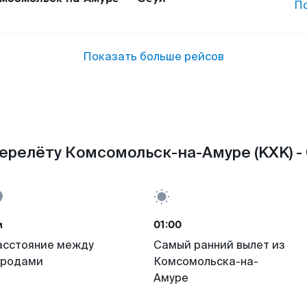
П
Показать больше рейсов
ерелёту Комсомольск-на-Амуре (KXK) - 
м
01:00
асстояние между
Самый ранний вылет из
ородами
Комсомольска-на-
Амуре