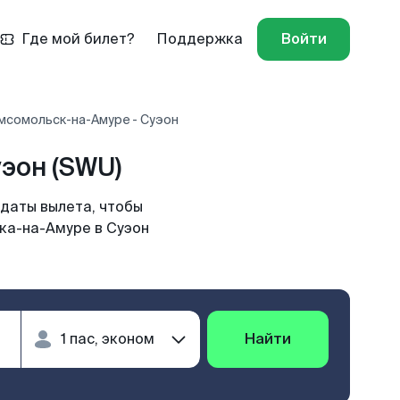
Где мой билет?
Поддержка
Войти
мсомольск-на-Амуре - Суэон
эон (SWU)
 даты вылета, чтобы
ка-на-Амуре в Суэон
Найти