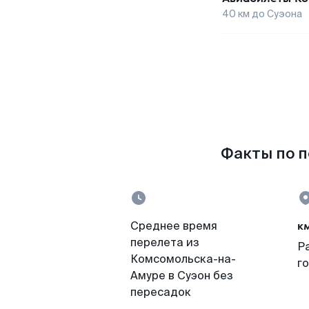
40
км до
Суэона
Факты по п
к
Среднее время
перелета из
Р
Комсомольска-на-
г
Амуре в Суэон без
пересадок