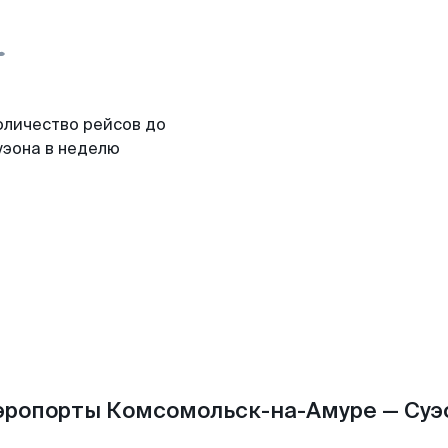
оличество рейсов до
уэона в неделю
эропорты Комсомольск-на-Амуре — Суэ