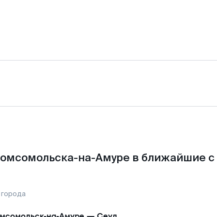
омсомольска-на-Амуре в ближайшие с
 города
мсомольск-на-Амуре
—
Сеул