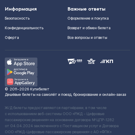
Информация
Важные ответы
Безопасность
Оформление и покупка
Конфиденциальность
Возврат и обмен билета
Оферта
Все вопросы и ответы
©
2011–2026
Купибилет
Дешёвые билеты на самолёт и поезд, бронирование и онлайн-заказ
Ж/Д билеты предоставляются партнёрами, в том числе
с использованием веб-системы ООО «РЖД – Цифровые
пассажирские решения» на основании договора № ЦПР-1282
от 04.04.2024 заключенного с Поставщиком услуг и Договора
ООО «РЖД-Цифровые пассажирские решения» c АО «ФПК»