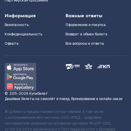
Партнерская программа
Информация
Важные ответы
Безопасность
Оформление и покупка
Конфиденциальность
Возврат и обмен билета
Оферта
Все вопросы и ответы
©
2011–2026
Купибилет
Дешёвые билеты на самолёт и поезд, бронирование и онлайн-заказ
Ж/Д билеты предоставляются партнёрами, в том числе
с использованием веб-системы ООО «РЖД – Цифровые
пассажирские решения» на основании договора № ЦПР-1282
от 04.04.2024 заключенного с Поставщиком услуг и Договора