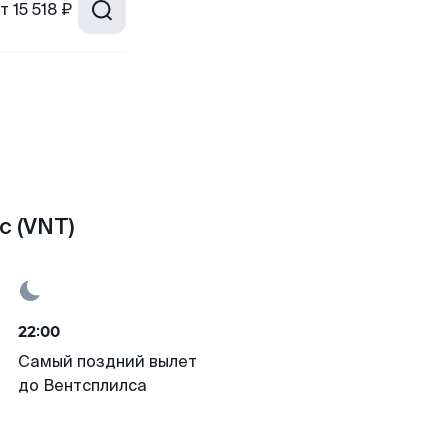
т
15 518 ₽
с (VNT)
22:00
Самый поздний вылет
до Вентсплилса