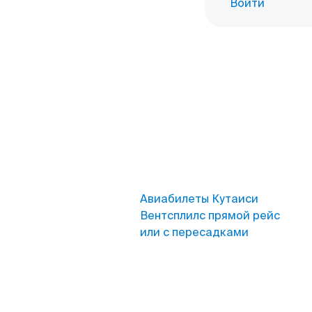
Войти
Авиабилеты Кутаиси
Вентсплилс прямой рейс
или с пересадками