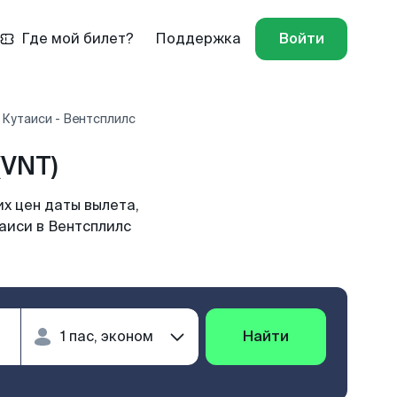
Где мой билет?
Поддержка
Войти
 Кутаиси - Вентсплилс
(VNT)
х цен даты вылета,
аиси в Вентсплилс
Найти