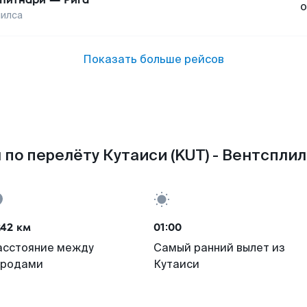
о
лилса
Показать больше рейсов
по перелёту Кутаиси (KUT) - Вентсплил
242 км
01:00
асстояние между
Самый ранний вылет из
ородами
Кутаиси