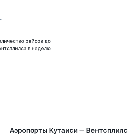
оличество рейсов до
ентсплилса в неделю
Аэропорты Кутаиси — Вентсплилс