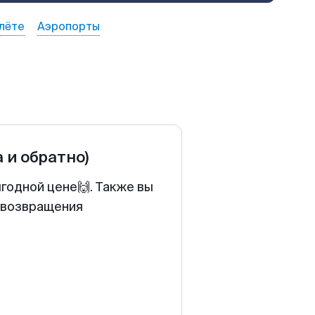
лёте
Аэропорты
а и обратно)
ыгодной цене🙌. Также вы
у возвращения