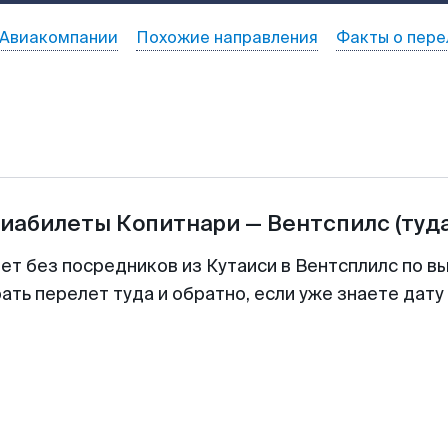
Авиакомпании
Похожие направления
Факты о пере
виабилеты
Копитнари
—
Вентспилс
(туд
ет без посредников из Кутаиси в Вентсплилс по в
ть перелет туда и обратно, если уже знаете дат