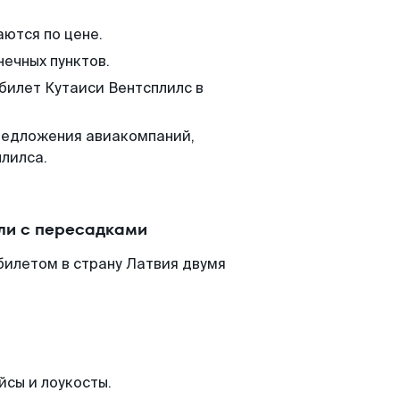
аются по цене.
нечных пунктов.
 билет Кутаиси Вентсплилс в
редложения авиакомпаний,
лилса.
ли с пересадками
билетом в страну Латвия двумя
йсы и лоукосты.