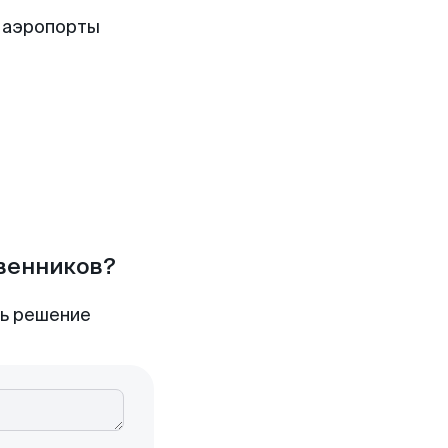
 аэропорты
твенников?
ть решение