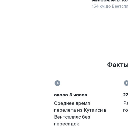
154
км до
Вентсп
Факты 
около 3 часов
2
Среднее время
Р
перелета из Кутаиси в
г
Вентсплилс без
пересадок