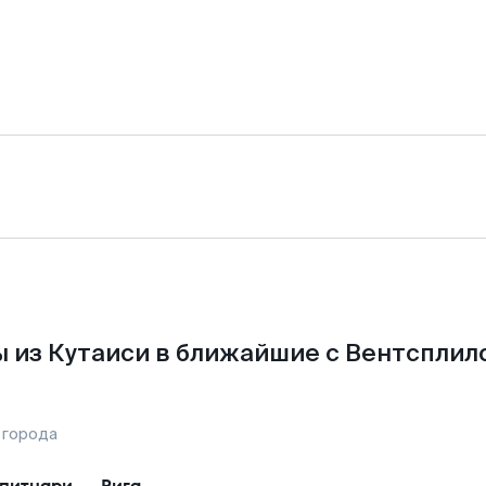
 из Кутаиси в ближайшие с Вентсплил
 города
питнари
—
Рига