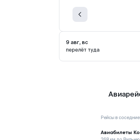
9 авг, вс
перелёт туда
Авиарей
Рейсы в соседние
Авиабилеты
Ко
268
км до
Вильню