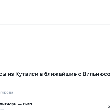
сы из Кутаиси в ближайшие с Вильнюсо
 города
питнари
—
Рига
о
са