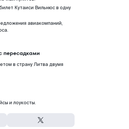
 билет Кутаиси Вильнюс в одну
редложения авиакомпаний,
юса.
 с пересадками
етом в страну Литва двумя
йсы и лоукосты.