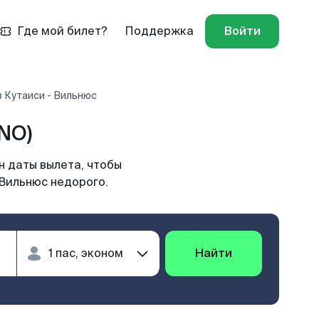
Где мой билет?
Поддержка
Войти
 Кутаиси - Вильнюс
NO)
н даты вылета, чтобы
 Вильнюс недорого.
Найти