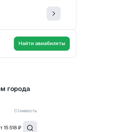
Найти авиабилеты
м города
Стоимость
т
15 518 ₽