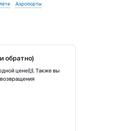
лёте
Аэропорты
 и обратно)
одной цене🙌. Также вы
у возвращения