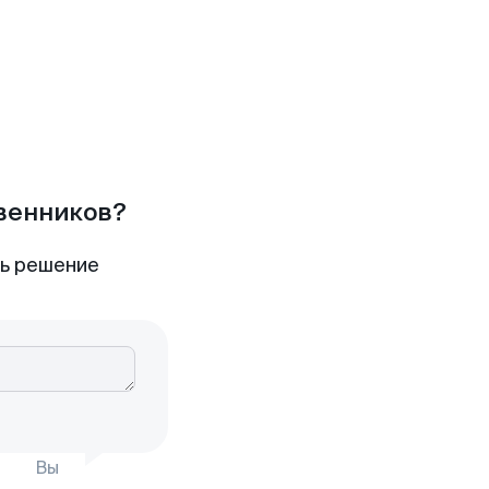
твенников?
ть решение
Вы