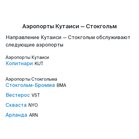
Аэропорты Кутаиси — Стокгольм
Направление Кутаиси — Стокгольм обслуживают
следующие аэропорты
Аэропорты
Кутаиси
Копитнари
KUT
Аэропорты
Стокгольма
Стокгольм-Бромма
BMA
Вестерос
VST
Скваста
NYO
Арланда
ARN