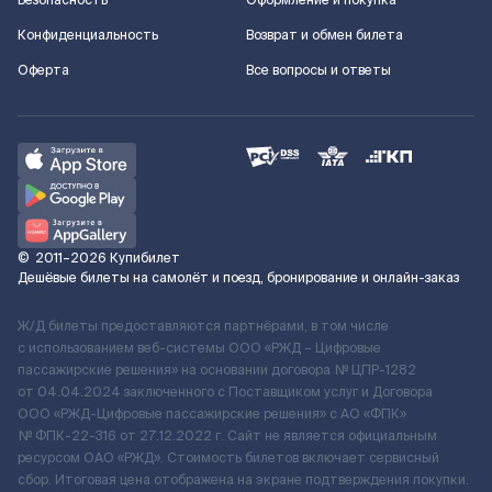
Безопасность
Оформление и покупка
Конфиденциальность
Возврат и обмен билета
Оферта
Все вопросы и ответы
©
2011–2026
Купибилет
Дешёвые билеты на самолёт и поезд, бронирование и онлайн-заказ
Ж/Д билеты предоставляются партнёрами, в том числе
с использованием веб-системы ООО «РЖД – Цифровые
пассажирские решения» на основании договора № ЦПР-1282
от 04.04.2024 заключенного с Поставщиком услуг и Договора
ООО «РЖД-Цифровые пассажирские решения» c АО «ФПК»
№ ФПК-22-316 от 27.12.2022 г. Сайт не является официальным
ресурсом ОАО «РЖД». Стоимость билетов включает сервисный
сбор. Итоговая цена отображена на экране подтверждения покупки.