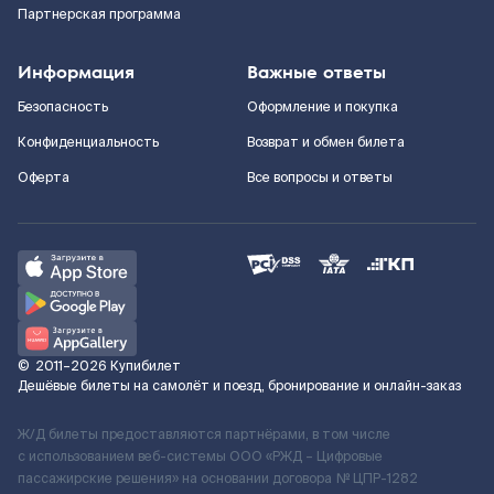
Партнерская программа
Информация
Важные ответы
Безопасность
Оформление и покупка
Конфиденциальность
Возврат и обмен билета
Оферта
Все вопросы и ответы
©
2011–2026
Купибилет
Дешёвые билеты на самолёт и поезд, бронирование и онлайн-заказ
Ж/Д билеты предоставляются партнёрами, в том числе
с использованием веб-системы ООО «РЖД – Цифровые
пассажирские решения» на основании договора № ЦПР-1282