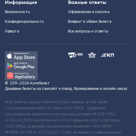
Информация
Важные ответы
Безопасность
Оформление и покупка
Конфиденциальность
Возврат и обмен билета
Оферта
Все вопросы и ответы
©
2011–2026
Купибилет
Дешёвые билеты на самолёт и поезд, бронирование и онлайн-заказ
Ж/Д билеты предоставляются партнёрами, в том числе
с использованием веб-системы ООО «РЖД – Цифровые
пассажирские решения» на основании договора № ЦПР-1282
от 04.04.2024 заключенного с Поставщиком услуг и Договора
ООО «РЖД-Цифровые пассажирские решения» c АО «ФПК»
№ ФПК-22-316 от 27.12.2022 г. Сайт не является официальным