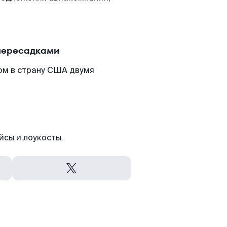
пересадками
ом в страну США двумя
йсы и лоукосты.