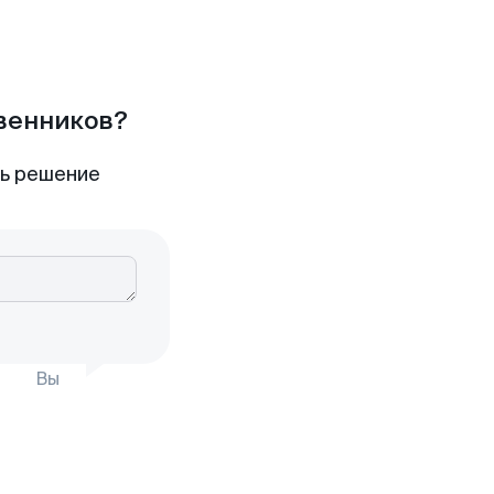
твенников?
ть решение
Вы