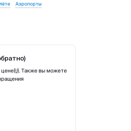
лёте
Аэропорты
обратно)
й цене🙌. Также вы можете
звращения