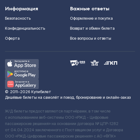
Информация
Важные ответы
Безопасность
Оформление и покупка
Конфиденциальность
Возврат и обмен билета
Оферта
Все вопросы и ответы
©
2011–2026
Купибилет
Дешёвые билеты на самолёт и поезд, бронирование и онлайн-заказ
Ж/Д билеты предоставляются партнёрами, в том числе
с использованием веб-системы ООО «РЖД – Цифровые
пассажирские решения» на основании договора № ЦПР-1282
от 04.04.2024 заключенного с Поставщиком услуг и Договора
ООО «РЖД-Цифровые пассажирские решения» c АО «ФПК»