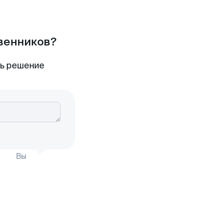
твенников?
ть решение
Вы