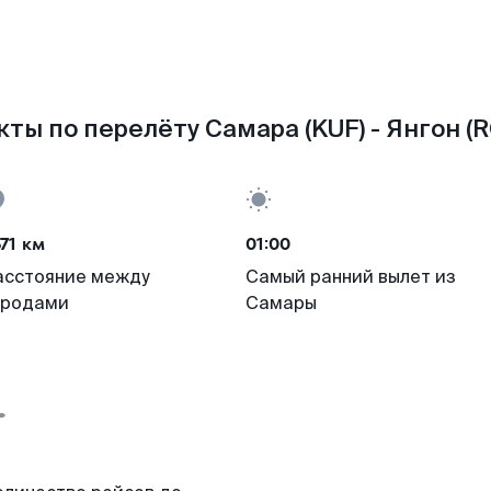
ты по перелёту Самара (KUF) - Янгон (
71 км
01:00
асстояние между
Самый ранний вылет из
ородами
Самары