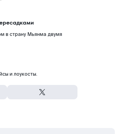
пересадками
ом в страну Мьянма двумя
йсы и лоукосты.