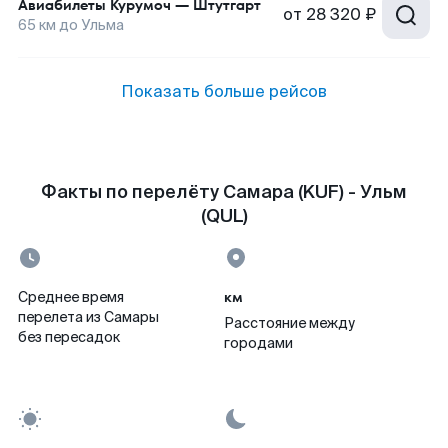
Авиабилеты
Курумоч
—
Штутгарт
от
28 320 ₽
65
км до
Ульма
Показать больше рейсов
Факты по перелёту Самара (KUF) - Ульм
(QUL)
км
Среднее время
перелета из Самары
Расстояние между
без пересадок
городами