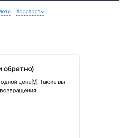
лёте
Аэропорты
и обратно)
годной цене🙌. Также вы
у возвращения