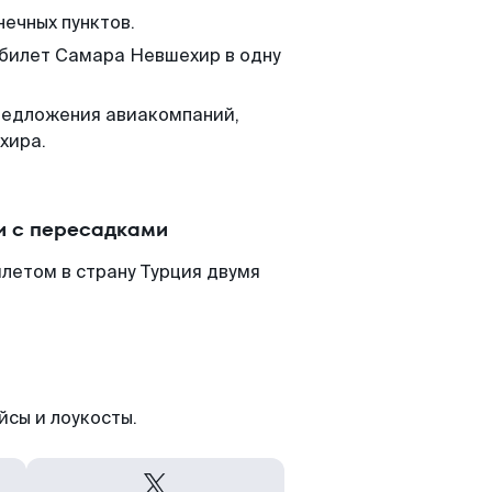
нечных пунктов.
 билет Самара Невшехир в одну
редложения авиакомпаний,
хира.
и с пересадками
летом в страну Турция двумя
йсы и лоукосты.