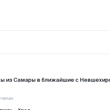
ы из Самары в ближайшие с Невшехир
 города
румоч
—
Конья