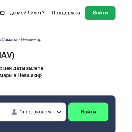
Где мой билет?
Поддержка
Войти
в Самара - Невшехир
AV)
 цен даты вылета,
амары в Невшехир
Найти