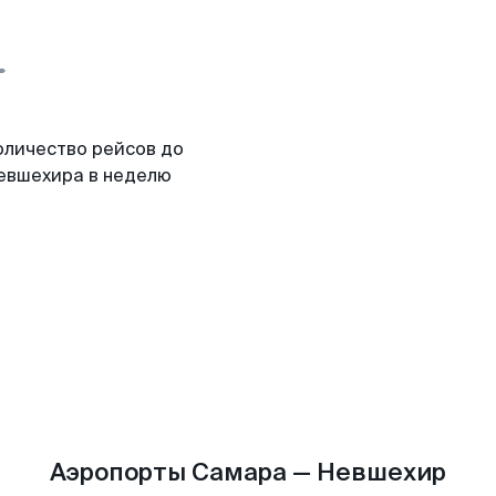
оличество рейсов до
евшехира в неделю
Аэропорты Самара — Невшехир