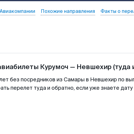
Авиакомпании
Похожие направления
Факты о пере
авиабилеты
Курумоч
—
Невшехир
(туда 
лет без посредников из Самары в Невшехир по вы
ть перелет туда и обратно, если уже знаете дат