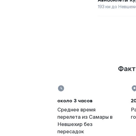
193
км до
Невшех
Факт
около 3 часов
2
Среднее время
Р
перелета из Самары в
г
Невшехир без
пересадок