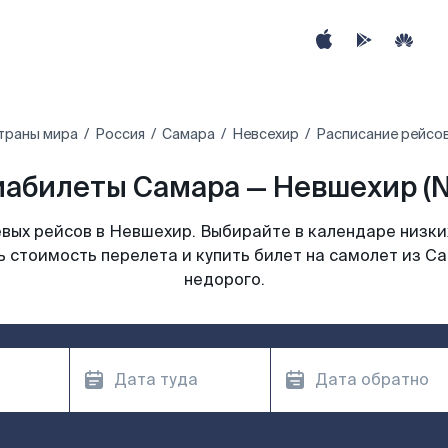
траны мира
Россия
Самара
Невсехир
Расписание рейсо
иабилеты Самара — Невшехир (N
вых рейсов в Невшехир. Выбирайте в календаре низких
ь стоимость перелета и купить билет на самолет из С
недорого.