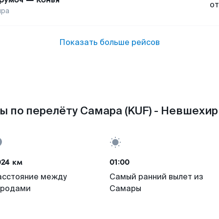
от
ира
Показать больше рейсов
ы по перелёту Самара (KUF) - Невшехир 
024 км
01:00
асстояние между
Самый ранний вылет из
ородами
Самары