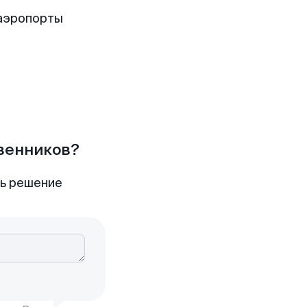
аэропорты
твенников?
ть решение