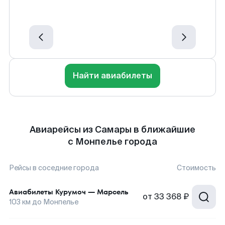
Найти авиабилеты
Авиарейсы из Самары в ближайшие
с Монпелье города
Рейсы в соседние города
Стоимость
Авиабилеты
Курумоч
—
Марсель
от
33 368 ₽
103
км до
Монпелье