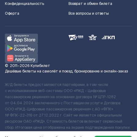
Конфиденциальность
Возврат и обмен билета
Оферта
Все вопросы и ответы
©
2011–2026
Купибилет
Дешёвые билеты на самолёт и поезд, бронирование и онлайн-заказ
Ж/Д билеты предоставляются партнёрами, в том числе
с использованием веб-системы ООО «РЖД – Цифровые
пассажирские решения» на основании договора № ЦПР-1282
от 04.04.2024 заключенного с Поставщиком услуг и Договора
ООО «РЖД-Цифровые пассажирские решения» c АО «ФПК»
№ ФПК-22-316 от 27.12.2022 г. Сайт не является официальным
ресурсом ОАО «РЖД». Стоимость билетов включает сервисный
сбор. Итоговая цена отображена на экране подтверждения покупки.
По вопросам рассмотрения обращений, жалоб, претензий граждан