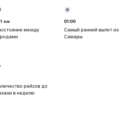
1 км
01:00
асстояние между
Самый ранний вылет из
ородами
Самары
оличество рейсов до
азани в неделю