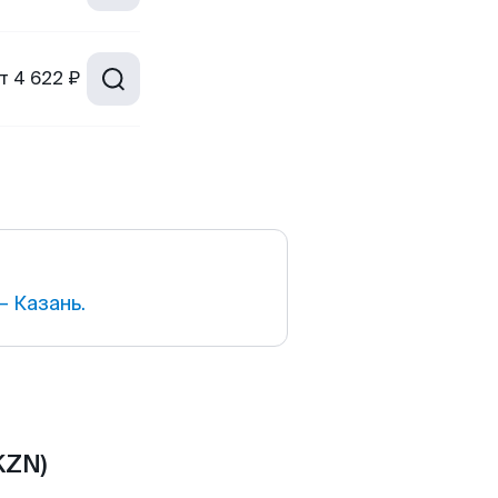
т
4 622 ₽
 Казань.
KZN)