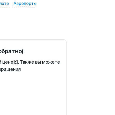
лёте
Аэропорты
 обратно)
й цене🙌. Также вы можете
звращения