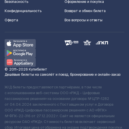
Безопасность
Оформление и покупка
Конфиденциальность
Возврат и обмен билета
Оферта
Все вопросы и ответы
©
2011–2026
Купибилет
Дешёвые билеты на самолёт и поезд, бронирование и онлайн-заказ
Ж/Д билеты предоставляются партнёрами, в том числе
с использованием веб-системы ООО «РЖД – Цифровые
пассажирские решения» на основании договора № ЦПР-1282
от 04.04.2024 заключенного с Поставщиком услуг и Договора
ООО «РЖД-Цифровые пассажирские решения» c АО «ФПК»
№ ФПК-22-316 от 27.12.2022 г. Сайт не является официальным
ресурсом ОАО «РЖД». Стоимость билетов включает сервисный
сбор. Итоговая цена отображена на экране подтверждения покупки.