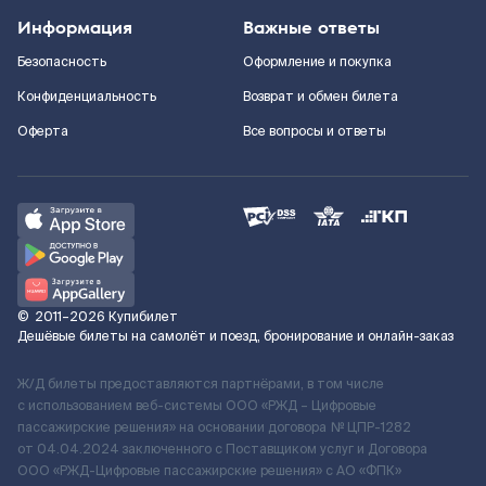
Информация
Важные ответы
Безопасность
Оформление и покупка
Конфиденциальность
Возврат и обмен билета
Оферта
Все вопросы и ответы
©
2011–2026
Купибилет
Дешёвые билеты на самолёт и поезд, бронирование и онлайн-заказ
Ж/Д билеты предоставляются партнёрами, в том числе
с использованием веб-системы ООО «РЖД – Цифровые
пассажирские решения» на основании договора № ЦПР-1282
от 04.04.2024 заключенного с Поставщиком услуг и Договора
ООО «РЖД-Цифровые пассажирские решения» c АО «ФПК»