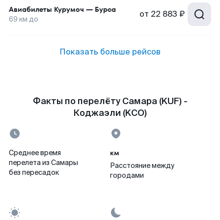
Авиабилеты
Курумоч
—
Бурса
от
22 883 ₽
69
км до
Показать больше рейсов
Факты по перелёту Самара (KUF) -
Коджаэли (KCO)
км
Среднее время
перелета из Самары
Расстояние между
без пересадок
городами