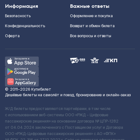
Информация
Важные ответы
Безопасность
Оформление и покупка
Конфиденциальность
Возврат и обмен билета
Оферта
Все вопросы и ответы
©
2011–2026
Купибилет
Дешёвые билеты на самолёт и поезд, бронирование и онлайн-заказ
Ж/Д билеты предоставляются партнёрами, в том числе
с использованием веб-системы ООО «РЖД – Цифровые
пассажирские решения» на основании договора № ЦПР-1282
от 04.04.2024 заключенного с Поставщиком услуг и Договора
ООО «РЖД-Цифровые пассажирские решения» c АО «ФПК»