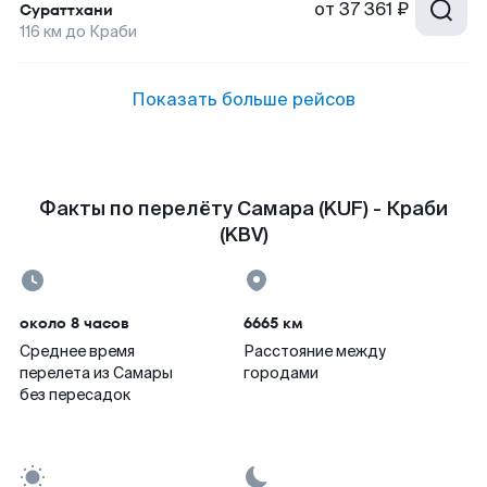
от
37 361 ₽
Сураттхани
116
км до
Краби
Показать больше рейсов
Факты по перелёту Самара (KUF) - Краби
(KBV)
около 8 часов
6665 км
Среднее время
Расстояние между
перелета из Самары
городами
без пересадок