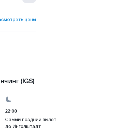
осмотреть цены
чинг (IGS)
22:00
Самый поздний вылет
до Инголштадт