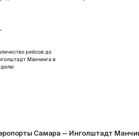
оличество рейсов до
нголштадт Манчинга в
еделю
эропорты Самара — Инголштадт Манчи