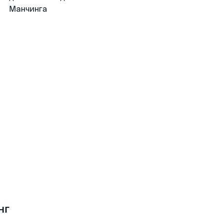
Манчинга
нг