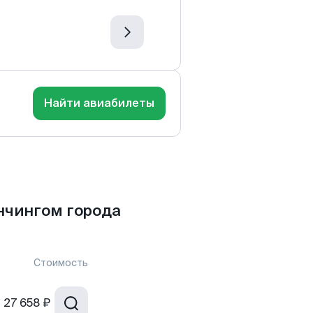
Найти авиабилеты
нчингом города
Стоимость
т
27 658 ₽