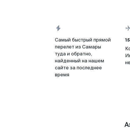
15
Самый быстрый прямой
перелет из Самары
К
туда и обратно,
И
найденный на нашем
н
сайте за последнее
время
А