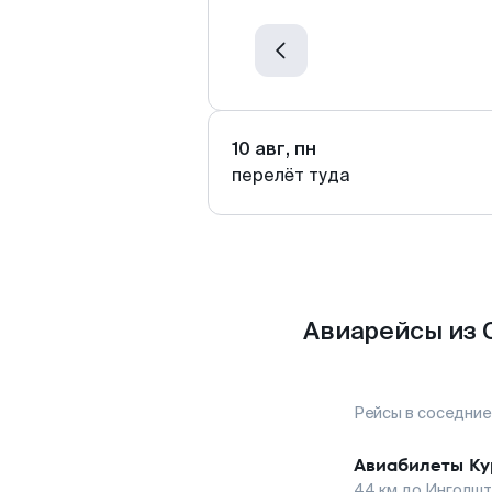
10 авг, пн
перелёт туда
Авиарейсы из 
Рейсы в соседние
Авиабилеты
Ку
44
км до
Инголшт