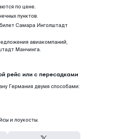
аются по цене.
нечных пунктов.
м билет Самара Инголштадт
редложения авиакомпаний,
штадт Манчинга.
й рейс или с пересадками
ану Германия двумя способами:
йсы и лоукосты.