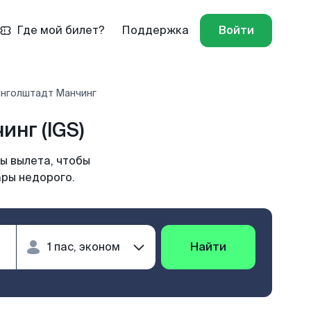
Где мой билет?
Поддержка
Войти
Инголштадт Манчинг
нг (IGS)
ы вылета, чтобы
ары недорого.
Найти