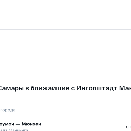
Самары в ближайшие с Инголштадт Ма
 города
румоч
—
Мюнхен
о
адт Манчинга