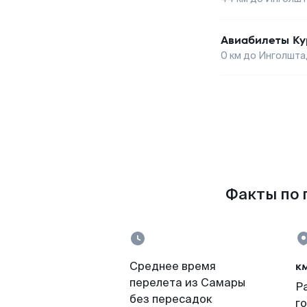
Авиабилеты
Ку
0
км до
Инголшта
Факты по 
к
Среднее время
перелета из Самары
Р
без пересадок
г