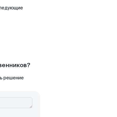
следующие
твенников?
ть решение