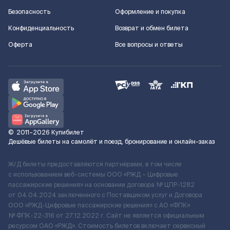
Безопасность
Оформление и покупка
Конфиденциальность
Возврат и обмен билета
Оферта
Все вопросы и ответы
©
2011–2026
Купибилет
Дешёвые билеты на самолёт и поезд, бронирование и онлайн-заказ
Ж/Д билеты предоставляются партнёрами, в том числе
с использованием веб-системы ООО «РЖД – Цифровые
пассажирские решения» на основании договора № ЦПР-1282
от 04.04.2024 заключенного с Поставщиком услуг и Договора
ООО «РЖД-Цифровые пассажирские решения» c АО «ФПК»
№ ФПК-22-316 от 27.12.2022 г. Сайт не является официальным
ресурсом ОАО «РЖД». Стоимость билетов включает сервисный