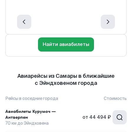
Найти авиабилеты
Авиарейсы из Самары в ближайшие
с Эйндховеном города
Рейсы в соседние города
Стоимость
Авиабилеты
Курумоч
—
от
44 494 ₽
Антверпен
70
км до
Эйндховена