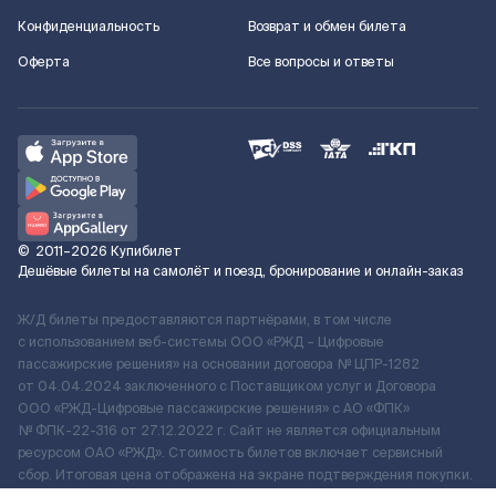
Конфиденциальность
Возврат и обмен билета
Оферта
Все вопросы и ответы
©
2011–2026
Купибилет
Дешёвые билеты на самолёт и поезд, бронирование и онлайн-заказ
Ж/Д билеты предоставляются партнёрами, в том числе
с использованием веб-системы ООО «РЖД – Цифровые
пассажирские решения» на основании договора № ЦПР-1282
от 04.04.2024 заключенного с Поставщиком услуг и Договора
ООО «РЖД-Цифровые пассажирские решения» c АО «ФПК»
№ ФПК-22-316 от 27.12.2022 г. Сайт не является официальным
ресурсом ОАО «РЖД». Стоимость билетов включает сервисный
сбор. Итоговая цена отображена на экране подтверждения покупки.