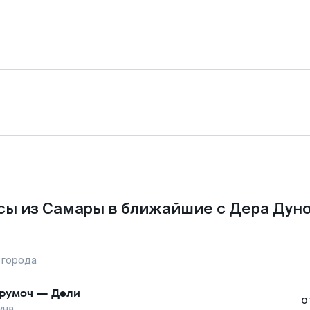
ы из Самары в ближайшие с Дера Дун
 города
румоч
—
Дели
о
уна