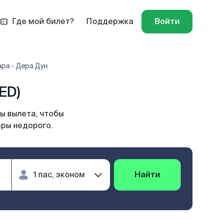
Где мой билет?
Поддержка
Войти
ра - Дера Дун
ED)
ы вылета, чтобы
ары недорого.
Найти