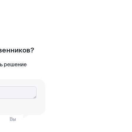
твенников?
ть решение
Вы