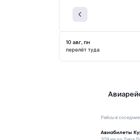
10 авг, пн
перелёт туда
Авиарейс
Рейсы в соседние
Авиабилеты
Ку
209
км до
Дера Д