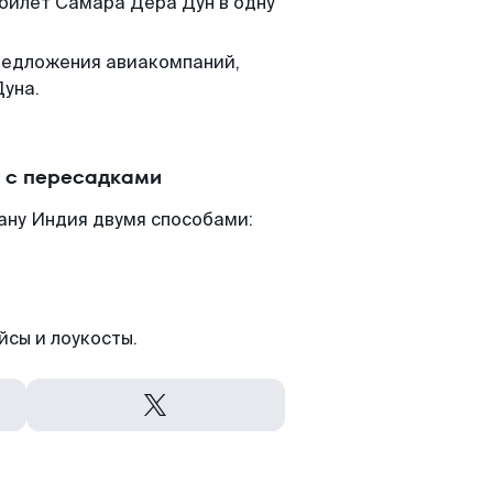
 билет Самара Дера Дун в одну
редложения авиакомпаний,
Дуна.
 с пересадками
ану Индия двумя способами:
йсы и лоукосты.