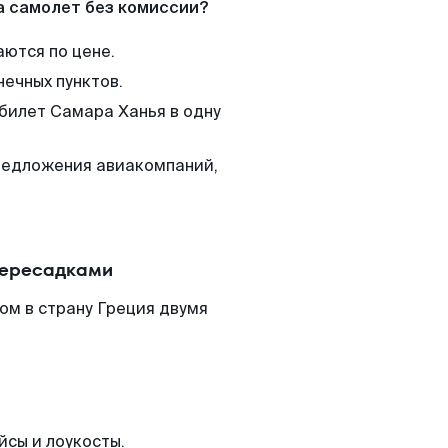
а самолет без комиссии?
аются по цене.
нечных пунктов.
 билет Самара Ханья в одну
редложения авиакомпаний,
пересадками
ом в страну Греция двумя
йсы и лоукосты.