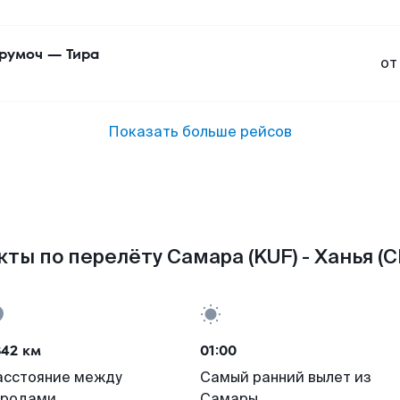
румоч
—
Тира
от
Показать больше рейсов
ты по перелёту Самара (KUF) - Ханья (
842 км
01:00
асстояние между
Самый ранний вылет из
ородами
Самары