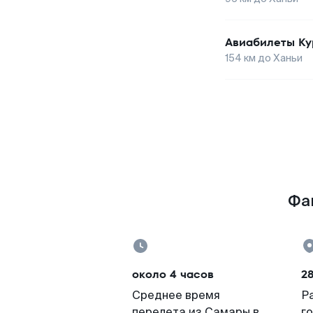
Авиабилеты
Ку
154
км до
Ханьи
Фак
около 4 часов
2
Среднее время
Р
перелета из Самары в
г