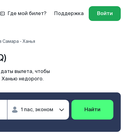
Где мой билет?
Поддержка
Войти
 Самара - Ханья
Q)
 даты вылета, чтобы
в Ханью недорого.
Найти