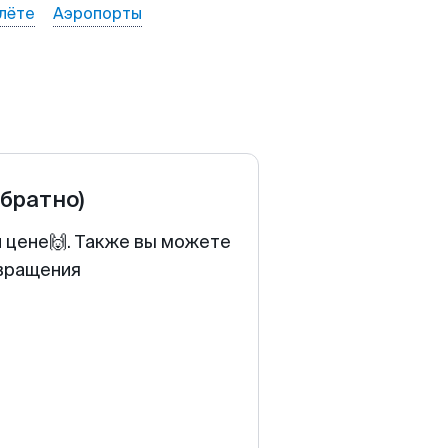
лёте
Аэропорты
обратно)
й цене🙌. Также вы можете
звращения