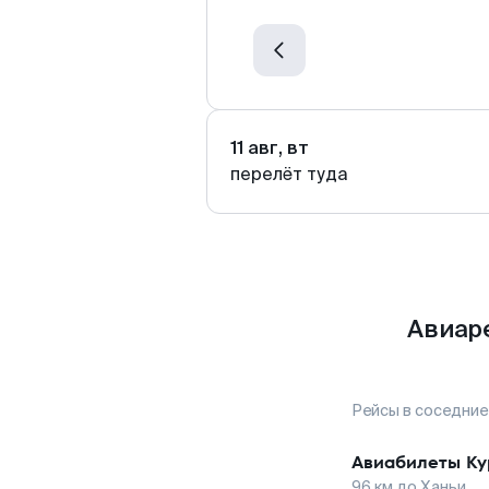
11 авг, вт
перелёт туда
Авиар
Рейсы в соседние
Авиабилеты
Ку
96
км до
Ханьи