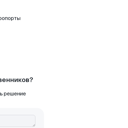
эропорты
твенников?
ть решение