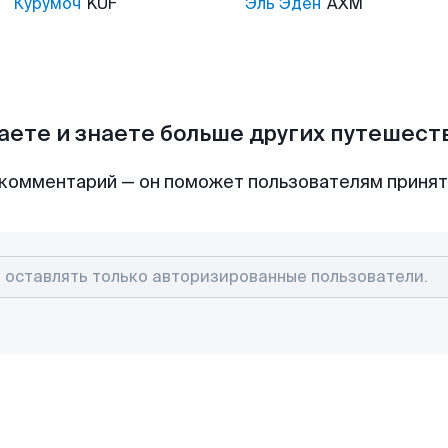
Курумоч
KUF
Эль Эден
AXM
аете и знаете больше других путешес
комментарий — он поможет пользователям приня