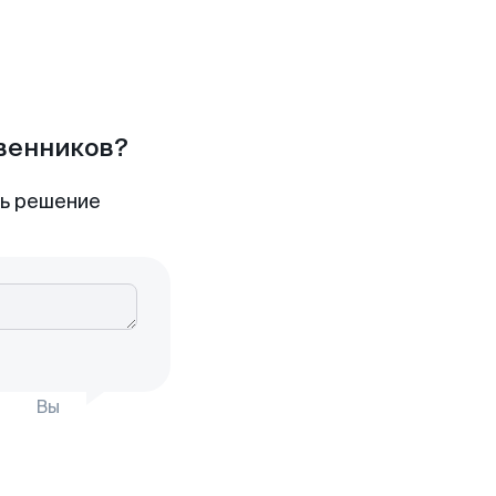
твенников?
ть решение
Вы