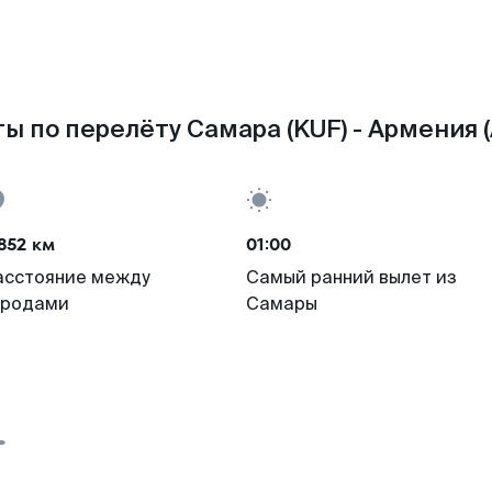
ы по перелёту Самара (KUF) - Армения 
852 км
01:00
асстояние между
Самый ранний вылет из
ородами
Самары