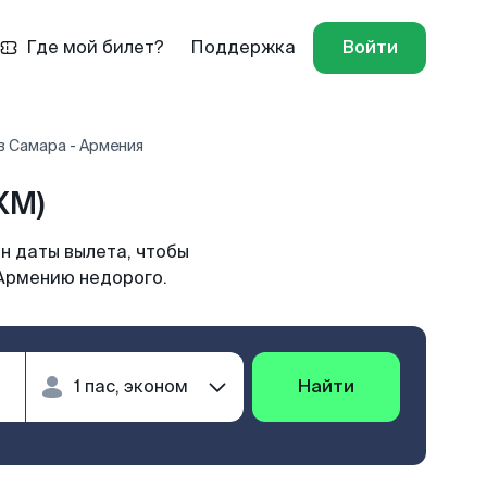
Где мой билет?
Поддержка
Войти
в Самара - Армения
XM)
н даты вылета, чтобы
 Армению недорого.
Найти