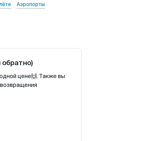
лёте
Аэропорты
и обратно)
одной цене🙌. Также вы
у возвращения