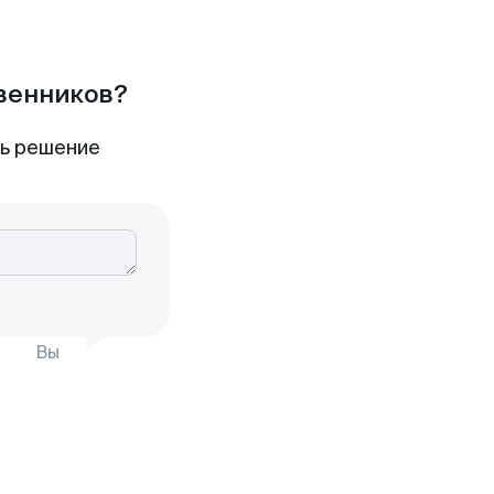
твенников?
ть решение
Вы