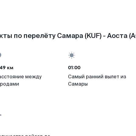
кты по перелёту Самара (KUF) - Аоста (A
49 км
01:00
асстояние между
Самый ранний вылет из
ородами
Самары