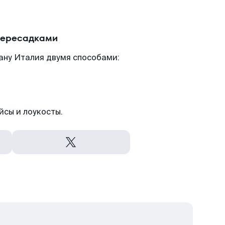
пересадками
ану Италия двумя способами:
йсы и лоукосты.