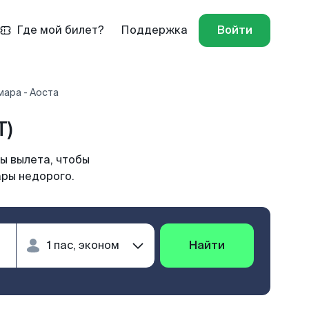
Где мой билет?
Поддержка
Войти
мара - Аоста
T)
ы вылета, чтобы
ары недорого.
Найти