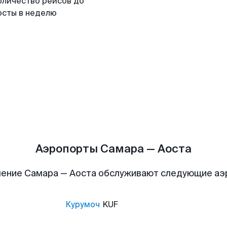
оличество рейсов до
осты в неделю
Аэропорты Самара — Аоста
ение Самара — Аоста обслуживают следующие а
Курумоч
KUF