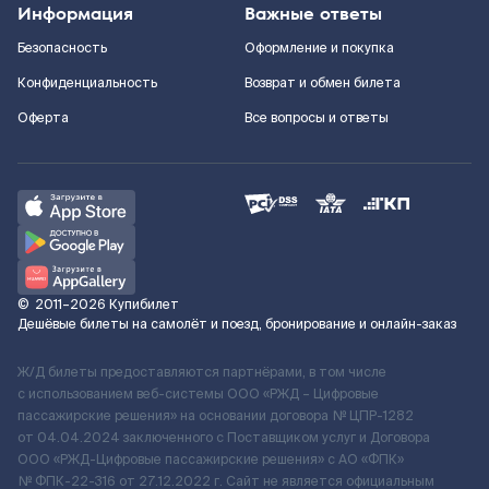
Информация
Важные ответы
Безопасность
Оформление и покупка
Конфиденциальность
Возврат и обмен билета
Оферта
Все вопросы и ответы
©
2011–2026
Купибилет
Дешёвые билеты на самолёт и поезд, бронирование и онлайн-заказ
Ж/Д билеты предоставляются партнёрами, в том числе
с использованием веб-системы ООО «РЖД – Цифровые
пассажирские решения» на основании договора № ЦПР-1282
от 04.04.2024 заключенного с Поставщиком услуг и Договора
ООО «РЖД-Цифровые пассажирские решения» c АО «ФПК»
№ ФПК-22-316 от 27.12.2022 г. Сайт не является официальным