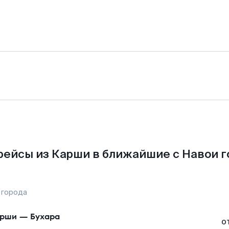
рейсы из Карши в ближайшие с Навои г
 города
арши
—
Бухара
о