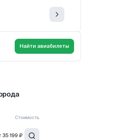
Найти авиабилеты
орода
Стоимость
т
35 199 ₽