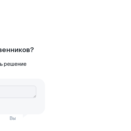
твенников?
ть решение
Вы