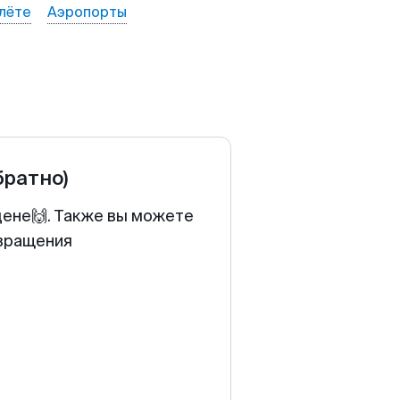
лёте
Аэропорты
братно)
цене🙌. Также вы можете
звращения