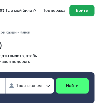
Где мой билет?
Поддержка
Войти
сов Карши - Навои
)
даты вылета, чтобы
Навои недорого.
Найти