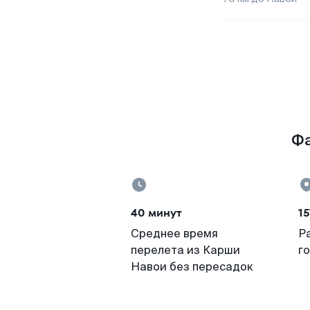
Фа
40 минут
15
Среднее время
Р
перелета из Карши
г
Навои без пересадок