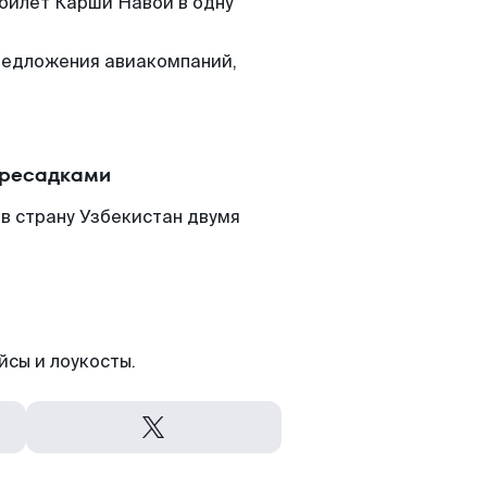
 билет Карши Навои в одну
редложения авиакомпаний,
.
ересадками
в страну Узбекистан двумя
йсы и лоукосты.