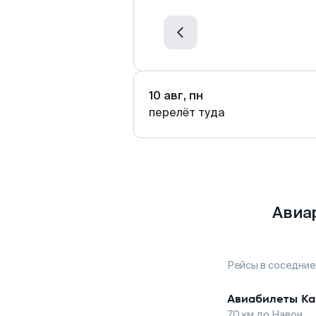
10 авг, пн
перелёт туда
Авиа
Рейсы в соседние
Авиабилеты
К
70
км до
Навои