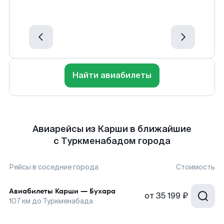
Найти авиабилеты
Авиарейсы из Карши в ближайшие
с Туркменабадом города
Рейсы в соседние города
Стоимость
Авиабилеты
Карши
—
Бухара
от
35 199 ₽
107
км до
Туркменабада