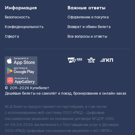
Информация
Важные ответы
Безопасность
Оформление и покупка
Конфиденциальность
Возврат и обмен билета
Оферта
Все вопросы и ответы
©
2011–2026
Купибилет
Дешёвые билеты на самолёт и поезд, бронирование и онлайн-заказ
Ж/Д билеты предоставляются партнёрами, в том числе
с использованием веб-системы ООО «РЖД – Цифровые
пассажирские решения» на основании договора № ЦПР-1282
от 04.04.2024 заключенного с Поставщиком услуг и Договора
ООО «РЖД-Цифровые пассажирские решения» c АО «ФПК»