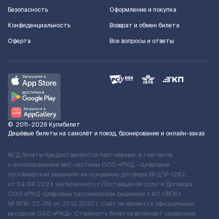
Безопасность
Оформление и покупка
Конфиденциальность
Возврат и обмен билета
Оферта
Все вопросы и ответы
©
2011–2026
Купибилет
Дешёвые билеты на самолёт и поезд, бронирование и онлайн-заказ
Ж/Д билеты предоставляются партнёрами, в том числе
с использованием веб-системы ООО «РЖД – Цифровые
пассажирские решения» на основании договора № ЦПР-1282
от 04.04.2024 заключенного с Поставщиком услуг и Договора
ООО «РЖД-Цифровые пассажирские решения» c АО «ФПК»
№ ФПК-22-316 от 27.12.2022 г. Сайт не является официальным
ресурсом ОАО «РЖД». Стоимость билетов включает сервисный