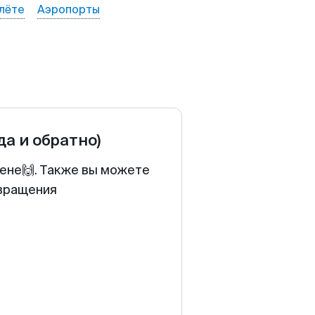
лёте
Аэропорты
да и обратно)
цене🙌. Также вы можете
звращения