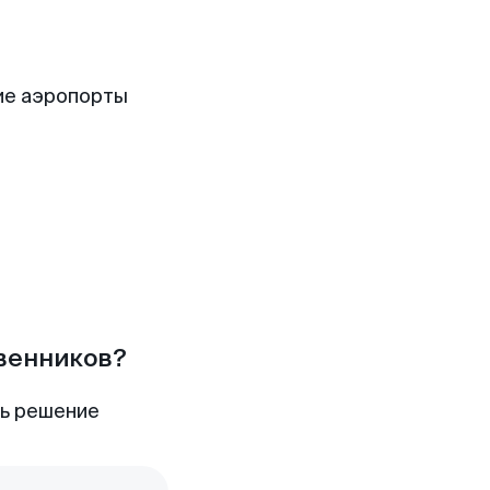
ие аэропорты
твенников?
ть решение