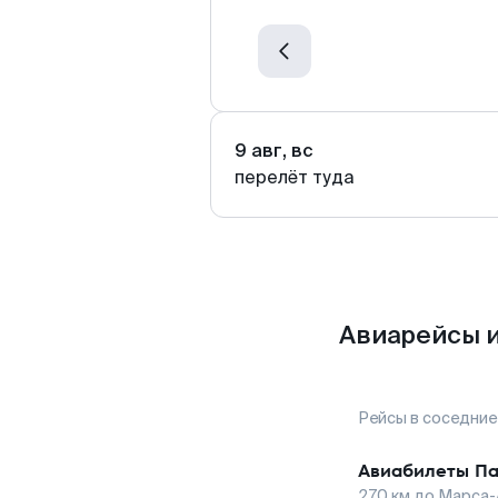
9 авг, вс
перелёт туда
Авиарейсы и
Рейсы в соседние
Авиабилеты
Па
270
км до
Марса-