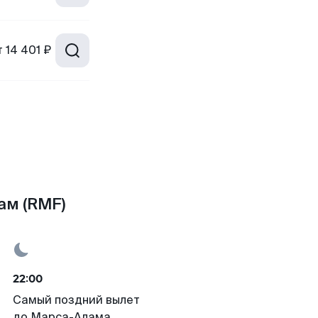
т
14 401 ₽
ам (RMF)
22:00
Самый поздний вылет
до Марса-Алама