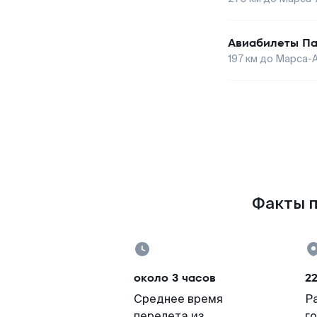
Авиабилеты
Па
197
км до
Марса-
Факты п
около 3 часов
2
Среднее время
Р
перелета из
г