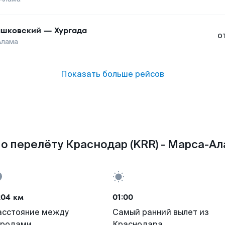
шковский
—
Хургада
о
Алама
Показать больше рейсов
о перелёту Краснодар (KRR) - Марса-Ал
204 км
01:00
асстояние между
Самый ранний вылет из
ородами
Краснодара