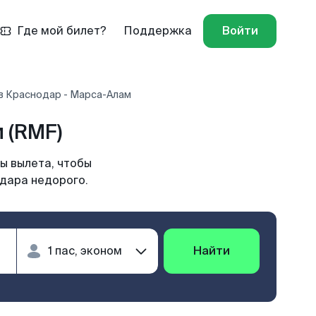
Где мой билет?
Поддержка
Войти
в Краснодар - Марса-Алам
 (RMF)
ы вылета, чтобы
одара недорого.
Найти