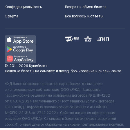
Конфиденциальность
Возврат и обмен билета
Оферта
Все вопросы и ответы
©
2011–2026
Купибилет
Дешёвые билеты на самолёт и поезд, бронирование и онлайн-заказ
Ж/Д билеты предоставляются партнёрами, в том числе
с использованием веб-системы ООО «РЖД – Цифровые
пассажирские решения» на основании договора № ЦПР-1282
от 04.04.2024 заключенного с Поставщиком услуг и Договора
ООО «РЖД-Цифровые пассажирские решения» c АО «ФПК»
№ ФПК-22-316 от 27.12.2022 г. Сайт не является официальным
ресурсом ОАО «РЖД». Стоимость билетов включает сервисный
сбор. Итоговая цена отображена на экране подтверждения покупки.