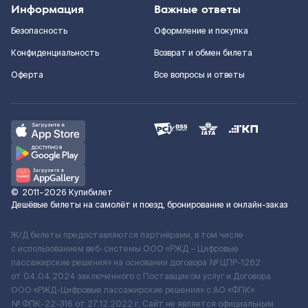
Информация
Важные ответы
Безопасность
Оформление и покупка
Конфиденциальность
Возврат и обмен билета
Оферта
Все вопросы и ответы
©
2011–2026
Купибилет
Дешёвые билеты на самолёт и поезд, бронирование и онлайн-заказ
Ж/Д билеты предоставляются партнёрами, в том числе
с использованием веб-системы ООО «РЖД – Цифровые
пассажирские решения» на основании договора № ЦПР-1282
от 04.04.2024 заключенного с Поставщиком услуг и Договора
ООО «РЖД-Цифровые пассажирские решения» c АО «ФПК»
№ ФПК-22-316 от 27.12.2022 г. Сайт не является официальным