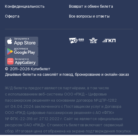
Конфиденциальность
Возврат и обмен билета
Оферта
Все вопросы и ответы
©
2011–2026
Купибилет
Дешёвые билеты на самолёт и поезд, бронирование и онлайн-заказ
Ж/Д билеты предоставляются партнёрами, в том числе
с использованием веб-системы ООО «РЖД – Цифровые
пассажирские решения» на основании договора № ЦПР-1282
от 04.04.2024 заключенного с Поставщиком услуг и Договора
ООО «РЖД-Цифровые пассажирские решения» c АО «ФПК»
№ ФПК-22-316 от 27.12.2022 г. Сайт не является официальным
ресурсом ОАО «РЖД». Стоимость билетов включает сервисный
сбор. Итоговая цена отображена на экране подтверждения покупки.
По вопросам рассмотрения обращений, жалоб, претензий граждан