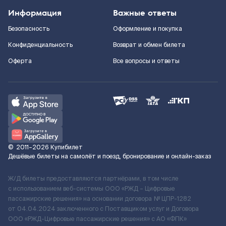
Информация
Важные ответы
Безопасность
Оформление и покупка
Конфиденциальность
Возврат и обмен билета
Оферта
Все вопросы и ответы
©
2011–2026
Купибилет
Дешёвые билеты на самолёт и поезд, бронирование и онлайн-заказ
Ж/Д билеты предоставляются партнёрами, в том числе
с использованием веб-системы ООО «РЖД – Цифровые
пассажирские решения» на основании договора № ЦПР-1282
от 04.04.2024 заключенного с Поставщиком услуг и Договора
ООО «РЖД-Цифровые пассажирские решения» c АО «ФПК»