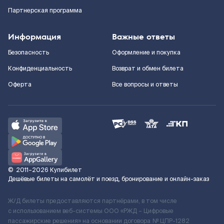
Партнерская программа
Информация
Важные ответы
Безопасность
Оформление и покупка
Конфиденциальность
Возврат и обмен билета
Оферта
Все вопросы и ответы
©
2011–2026
Купибилет
Дешёвые билеты на самолёт и поезд, бронирование и онлайн-заказ
Ж/Д билеты предоставляются партнёрами, в том числе
с использованием веб-системы ООО «РЖД – Цифровые
пассажирские решения» на основании договора № ЦПР-1282