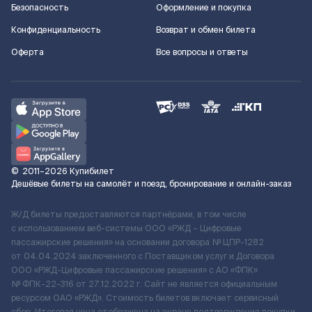
Безопасность
Оформление и покупка
Конфиденциальность
Возврат и обмен билета
Оферта
Все вопросы и ответы
©
2011–2026
Купибилет
Дешёвые билеты на самолёт и поезд, бронирование и онлайн-заказ
Ж/Д билеты предоставляются партнёрами, в том числе
с использованием веб-системы ООО «РЖД – Цифровые
пассажирские решения» на основании договора № ЦПР-1282
от 04.04.2024 заключенного с Поставщиком услуг и Договора
ООО «РЖД-Цифровые пассажирские решения» c АО «ФПК»
№ ФПК-22-316 от 27.12.2022 г. Сайт не является официальным
ресурсом ОАО «РЖД». Стоимость билетов включает сервисный