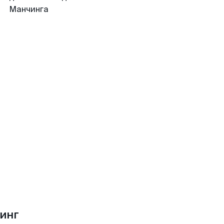
Манчинга
инг