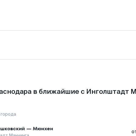
аснодара в ближайшие с Инголштадт 
 города
шковский
—
Мюнхен
о
адт Манчинга