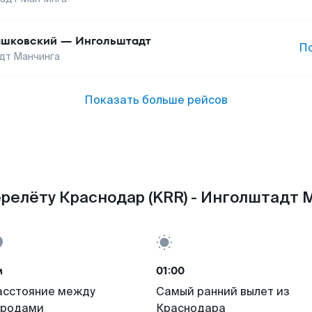
шковский
—
Ингольштадт
П
дт Манчинга
Показать больше рейсов
релёту Краснодар (KRR) - Инголштадт М
м
01:00
асстояние между
Самый ранний вылет из
ородами
Краснодара