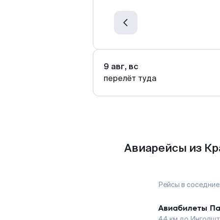
9 авг, вс
перелёт туда
Авиарейсы из Кр
Рейсы в соседние
Авиабилеты
Па
44
км до
Инголшт