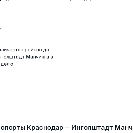
оличество рейсов до
нголштадт Манчинга в
еделю
ропорты Краснодар — Инголштадт Манч