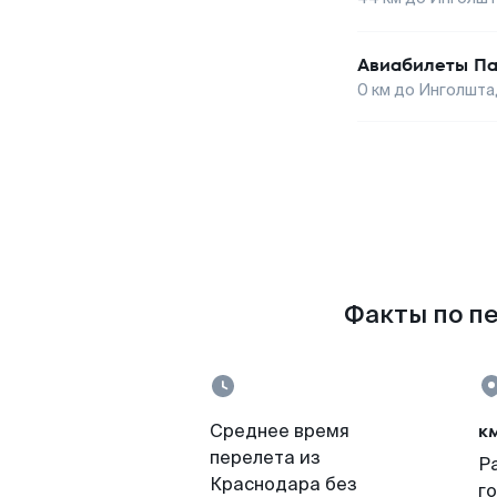
Авиабилеты
Па
0
км до
Инголшта
Факты по пе
к
Среднее время
перелета из
Р
Краснодара без
г