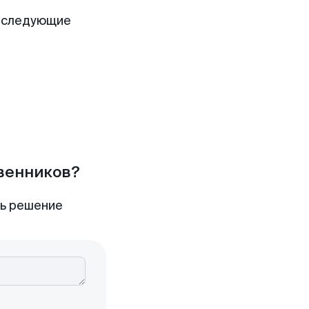
т следующие
твенников?
ть решение