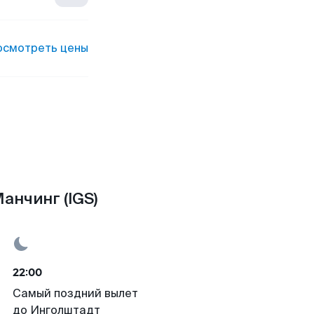
осмотреть цены
анчинг (IGS)
22:00
Самый поздний вылет
до Инголштадт