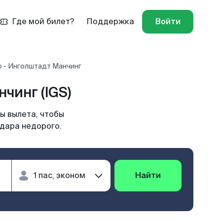
Где мой билет?
Поддержка
Войти
 - Инголштадт Манчинг
чинг (IGS)
ы вылета, чтобы
одара недорого.
Найти