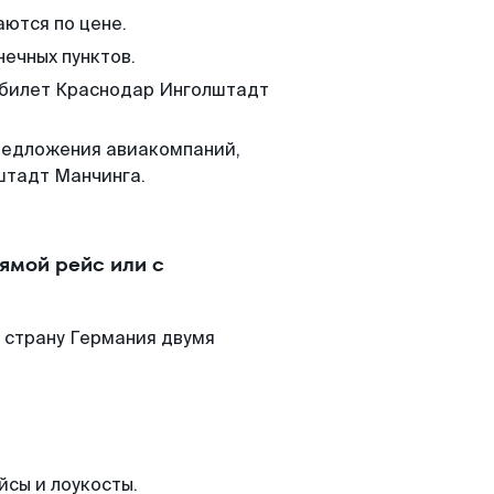
аются по цене.
нечных пунктов.
м билет Краснодар Инголштадт
редложения авиакомпаний,
штадт Манчинга.
ямой рейс или с
 страну Германия двумя
йсы и лоукосты.