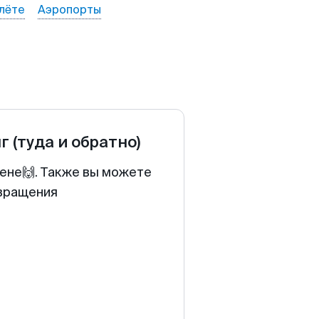
лёте
Аэропорты
г
(туда и обратно)
цене🙌. Также вы можете
звращения