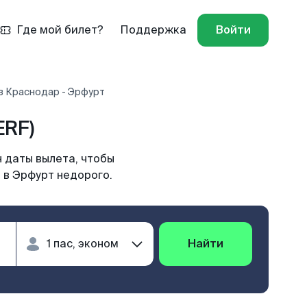
Где мой билет?
Поддержка
Войти
в Краснодар - Эрфурт
ERF)
 даты вылета, чтобы
 в Эрфурт недорого.
Найти