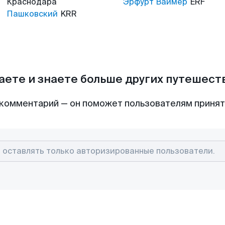
Краснодара
Эрфурт Ваймер
ERF
Пашковский
KRR
аете и знаете больше других путешес
комментарий — он поможет пользователям приня