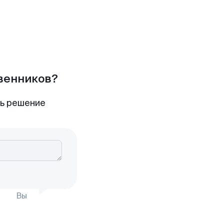
твенников?
ть решение
Вы