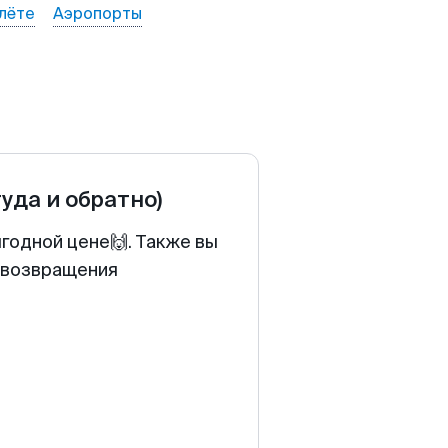
лёте
Аэропорты
туда и обратно)
годной цене🙌. Также вы
у возвращения