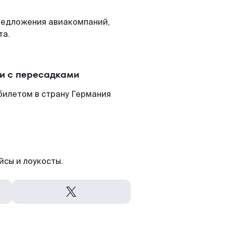
редложения авиакомпаний,
та.
и с пересадками
билетом в страну Германия
йсы и лоукосты.